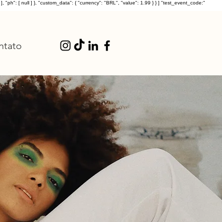
: [ null ] }, "custom_data": { "currency": "BRL", "value": 1.99 } } ] "test_event_code:"
ntato