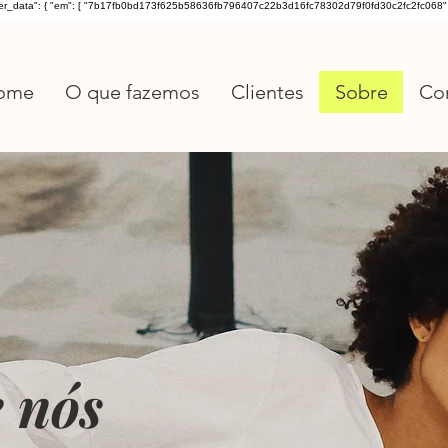
ser_data": { "em": [ "7b17fb0bd173f625b58636fb796407c22b3d16fc78302d79f0fd30c2fc2fc068" ], "ph"
ome
O que fazemos
Clientes
Sobre
Co
 nós