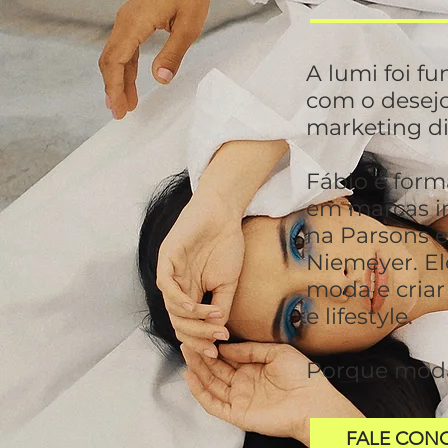
A lumi foi f
com o desejo
marketing di
Fábio é for
em marcas in
na Parsons 
Niemeyer. El
moda e criar
e lifestyle.
Porque moda
FALE CON