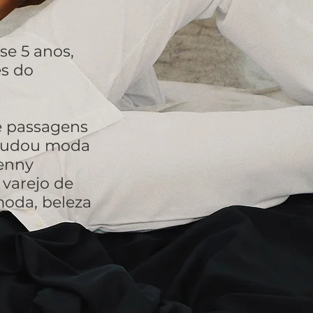
se 5 anos,
és do
e passagens
studou moda
enny
 varejo de
moda, beleza