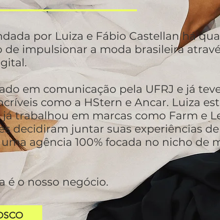
undada por Luiza e Fábio Castellan há qua
 de impulsionar a moda brasileira atrav
gital.
mado em comunicação pela UFRJ e já tev
críveis como a HStern e Ancar. Luiza e
e já trabalhou em marcas como Farm e L
es decidiram juntar suas experiências de
 uma agência 100% focada no nicho de 
 é o nosso negócio.
OSCO