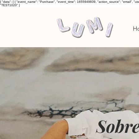
{ "data": [ { "event_name": "Purchase", "event_time": 1655949839, "action_source": "email", "u
"TEST1020" }
H
Sobre