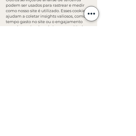
podem ser usados para rastrear e medir
como nosso site é utilizado. Esses cookies
ajudam a coletar insights valiosos, como o
tempo gasto no site ou o engajamento
com determinadas páginas, permitindo-
nos aprimorar continuamente a
experiência do usuário.
Testes de novos recursos
Sempre que testamos funcionalidades ou
realizamos alterações no design do site,
utilizamos cookies para garantir
consistência na sua experiência, enquanto
analisamos quais melhorias são mais
apreciadas pelos usuários.
Rastreamento de vendas
Para monitorar conversões de vendas,
rastreamos quantos visitantes realizam
compras em nosso site. Isso nos ajuda a
calcular com precisão custos de
publicidade e a oferecer preços mais
competitivos.