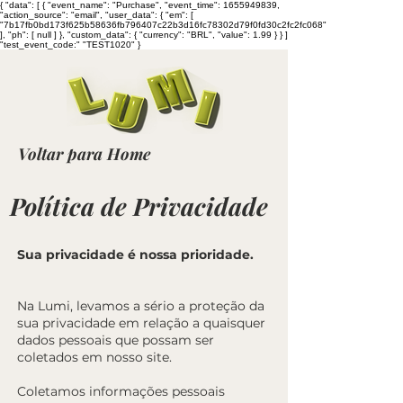
{ "data": [ { "event_name": "Purchase", "event_time": 1655949839,
"action_source": "email", "user_data": { "em": [
"7b17fb0bd173f625b58636fb796407c22b3d16fc78302d79f0fd30c2fc2fc068"
], "ph": [ null ] }, "custom_data": { "currency": "BRL", "value": 1.99 } } ]
"test_event_code:" "TEST1020" }
Voltar para Home
Política de Privacidade
Sua privacidade é nossa prioridade.
Na Lumi, levamos a sério a proteção da
sua privacidade em relação a quaisquer
dados pessoais que possam ser
coletados em nosso site.
Coletamos informações pessoais